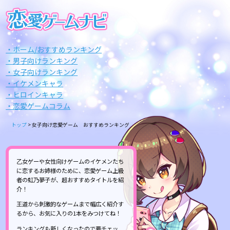
・ホーム/おすすめランキング
・男子向けランキング
・女子向けランキング
・イケメンキャラ
・ヒロインキャラ
・恋愛ゲームコラム
トップ
>
女子向け恋愛ゲーム おすすめランキング
乙女ゲーや女性向けゲームのイケメンたち
に恋するお姉様のために、恋愛ゲーム上級
者の虹乃夢子が、超おすすめタイトルを紹
介！
王道から刺激的なゲームまで幅広く紹介す
るから、お気に入りの1本をみつけてね！
ランキングも新しくなったので要チェッ