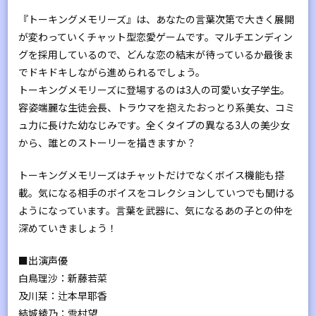
『トーキングメモリーズ』は、あなたの言葉次第で大きく展開
が変わっていくチャット型恋愛ゲームです。マルチエンディン
グを採用しているので、どんな恋の結末が待っているか最後ま
でドキドキしながら進められるでしょう。
トーキングメモリーズに登場するのは3人の可愛い女子学生。
容姿端麗な生徒会長、トラウマを抱えたおっとり系美女、コミ
ュ力に長けた幼なじみです。全くタイプの異なる3人の美少女
から、誰とのストーリーを描きますか？
トーキングメモリーズはチャットだけでなくボイス機能も搭
載。気になる相手のボイスをコレクションしていつでも聞ける
ようになっています。言葉を武器に、気になるあの子との仲を
深めていきましょう！
■出演声優
白鳥理沙：新藤若菜
及川栞：辻本早耶香
結城綾乃：雪村望