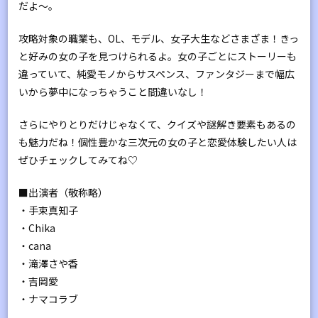
だよ～。
攻略対象の職業も、OL、モデル、女子大生などさまざま！きっ
と好みの女の子を見つけられるよ。女の子ごとにストーリーも
違っていて、純愛モノからサスペンス、ファンタジーまで幅広
いから夢中になっちゃうこと間違いなし！
さらにやりとりだけじゃなくて、クイズや謎解き要素もあるの
も魅力だね！個性豊かな三次元の女の子と恋愛体験したい人は
ぜひチェックしてみてね♡
■出演者（敬称略）
・手束真知子
・Chika
・cana
・滝澤さや香
・吉岡愛
・ナマコラブ